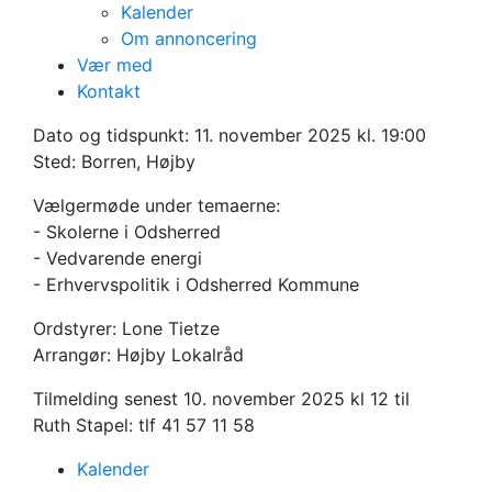
Kalender
Om annoncering
Vær med
Tirsdag den 11. november 2025 kl 19-21
Kontakt
Vælgermøde
Dato og tidspunkt:
11. november 2025 kl. 19:00
Sted: Borren, Højby
Sted: Borren, Højby
Vælgermøde under temaerne:
- Skolerne i Odsherred
- Vedvarende energi
- Erhvervspolitik i Odsherred Kommune
Ordstyrer: Lone Tietze
Arrangør: Højby Lokalråd
Tilmelding senest 10. november 2025 kl 12 til
Ruth Stapel: tlf 41 57 11 58
Kalender