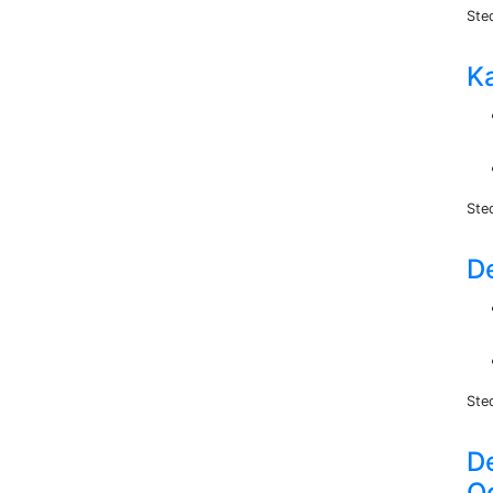
Ste
K
Ste
D
Ste
De
O