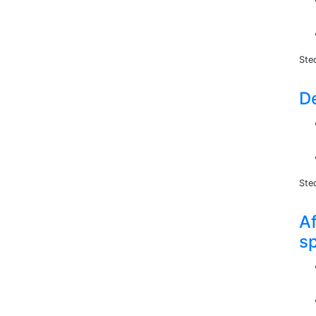
Ste
De
Ste
Af
s