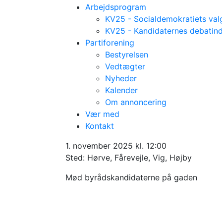
Arbejdsprogram
KV25 - Socialdemokratiets va
KV25 - Kandidaternes debatin
Partiforening
Bestyrelsen
Vedtægter
Nyheder
Kalender
Om annoncering
Vær med
Lørdag den 1. november kl 11-13
Kontakt
Kandidaterne p
1. november 2025 kl. 12:00
Sted: Hørve, Fårevejle, Vig, Højby
Mød byrådskandidaterne på gaden