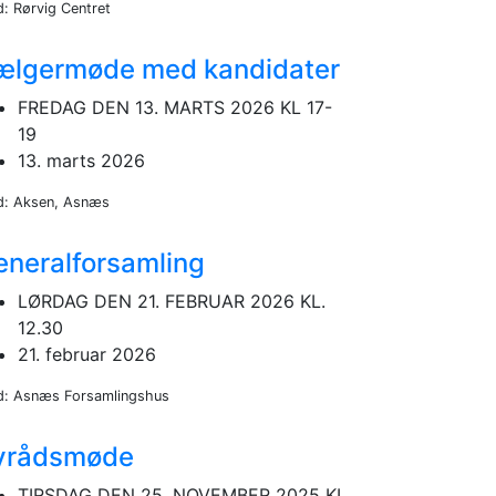
d: Rørvig Centret
ælgermøde med kandidater
FREDAG DEN 13. MARTS 2026 KL 17-
19
13. marts 2026
d: Aksen, Asnæs
eneralforsamling
LØRDAG DEN 21. FEBRUAR 2026 KL.
12.30
21. februar 2026
d: Asnæs Forsamlingshus
yrådsmøde
TIRSDAG DEN 25. NOVEMBER 2025 KL