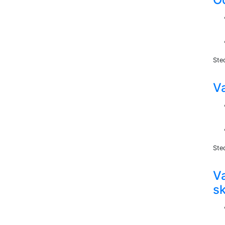
Sted
V
Ste
V
sk