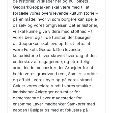
de historier, vi skaber her og nu.Folkets
GeoparkGeoparken skal være med til at
fortælle vores byers levende kulturhistorie –
på en måde, hvor vi som borgere kan spejle
os selv og vores omgivelser. Det er historier,
vi skal kunne give videre med stolthed – til
vores børn og til de turister, der besøger
os.Geoparken skal leve op til sit løfte: at
være Folkets Geopark.Den levende
kulturhistorie bliver skrevet hver dag af den
underskov af engagerede, og utrætteligt
arbejdende mennesker der Arbejder for at
holde vores grundvand rent, Samler skodder
og affald i vores byer og på vores strand
Cykler vores ældre rundt i vores smukke
landskaber Anlægger naturstier for
demensramte Laver mødesteder for
ensomme Laver madbanker Samkører med
naboen Hjælper os med at fokusere på