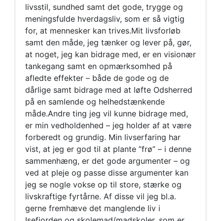
livsstil, sundhed samt det gode, trygge og
meningsfulde hverdagsliv, som er så vigtig
for, at mennesker kan trives.Mit livsforløb
samt den måde, jeg tænker og lever på, gør,
at noget, jeg kan bidrage med, er en visionær
tankegang samt en opmærksomhed på
afledte effekter – både de gode og de
dårlige samt bidrage med at løfte Odsherred
på en samlende og helhedstænkende
måde.Andre ting jeg vil kunne bidrage med,
er min vedholdenhed – jeg holder af at være
forberedt og grundig. Min livserfaring har
vist, at jeg er god til at plante ”frø” – i denne
sammenhæng, er det gode argumenter – og
ved at pleje og passe disse argumenter kan
jeg se nogle vokse op til store, stærke og
livskraftige fyrtårne. Af disse vil jeg bl.a.
gerne fremhæve det manglende liv i
Isefjorden og skolemad/madskoler, som er