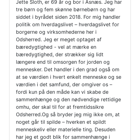
Jette Sloth, er 69 år og bor i Asnæs. Jeg har
tre børn og fem skønne børnebørn og har
siddet i byrådet siden 2018. For mig handler
politik om hverdagslivet – hverdagslivet for
borgerne og virksomhederne her i
Odsherred. Jeg er meget optaget af
bæredygtighed - vel at mærke en
bæredygtighed, der strækker sig lidt
længere end til omsorgen for jorden og
mennesker. Det handler i den grad også om
at se værdien i hvert enkelt menneske og se
værdien i det samfund, der omgiver os –
fordi kun på den måde kan vi skabe de
sammenhænge og den nødvendige rettidige
omhu, der skal til for at fremtidssikre
Odsherred.Og så bryder jeg mig ikke om, at
noget går til spilde – hverken et spildt
menneskeliv eller materielle ting. Desuden
har jeg et godt blik for sammenhænge i