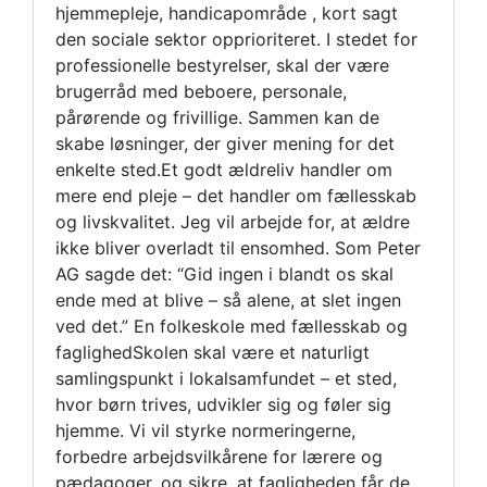
hjemmepleje, handicapområde , kort sagt
den sociale sektor opprioriteret. I stedet for
professionelle bestyrelser, skal der være
brugerråd med beboere, personale,
pårørende og frivillige. Sammen kan de
skabe løsninger, der giver mening for det
enkelte sted.Et godt ældreliv handler om
mere end pleje – det handler om fællesskab
og livskvalitet. Jeg vil arbejde for, at ældre
ikke bliver overladt til ensomhed. Som Peter
AG sagde det: “Gid ingen i blandt os skal
ende med at blive – så alene, at slet ingen
ved det.” En folkeskole med fællesskab og
faglighedSkolen skal være et naturligt
samlingspunkt i lokalsamfundet – et sted,
hvor børn trives, udvikler sig og føler sig
hjemme. Vi vil styrke normeringerne,
forbedre arbejdsvilkårene for lærere og
pædagoger, og sikre, at fagligheden får de